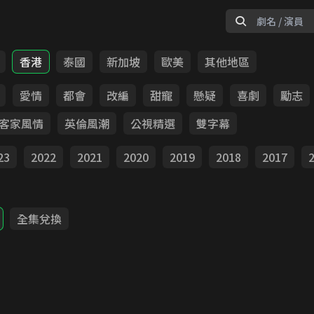
香港
泰國
新加坡
歐美
其他地區
愛情
都會
改編
甜寵
懸疑
喜劇
勵志
客家風情
英倫風潮
公視精選
雙字幕
23
2022
2021
2020
2019
2018
2017
全集兌換