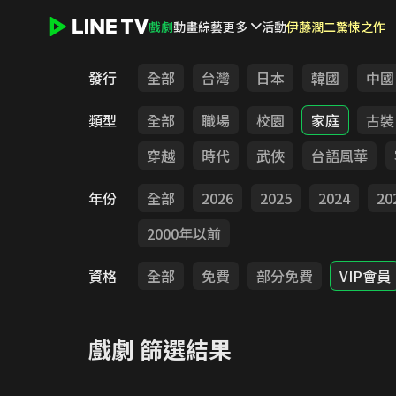
戲劇
動畫
綜藝
更多
活動
伊藤潤二驚悚之作
LINE TV - 戲劇
發行
全部
台灣
日本
韓國
中國
類型
全部
職場
校園
家庭
古裝
穿越
時代
武俠
台語風華
年份
全部
2026
2025
2024
20
2000年以前
資格
全部
免費
部分免費
VIP會員
戲劇
篩選結果