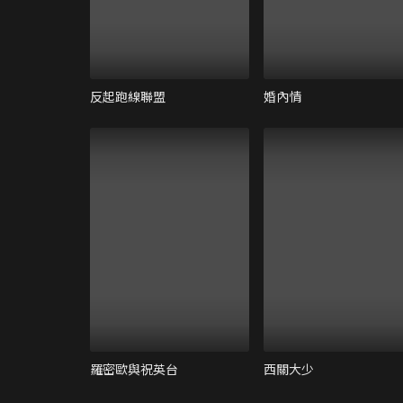
反起跑線聯盟
婚內情
羅密歐與祝英台
西關大少