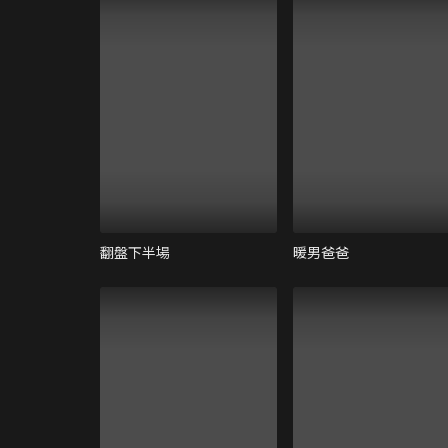
翻盤下半場
暖男爸爸