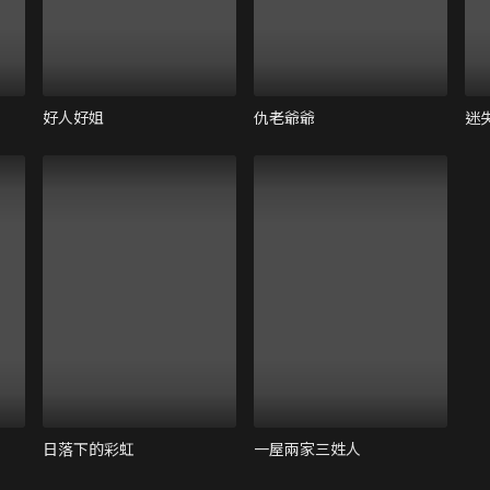
好人好姐
仇老爺爺
迷
日落下的彩虹
一屋兩家三姓人