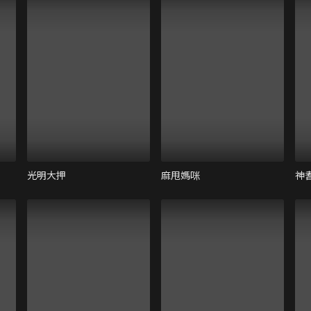
光明大押
麻甩媽咪
神