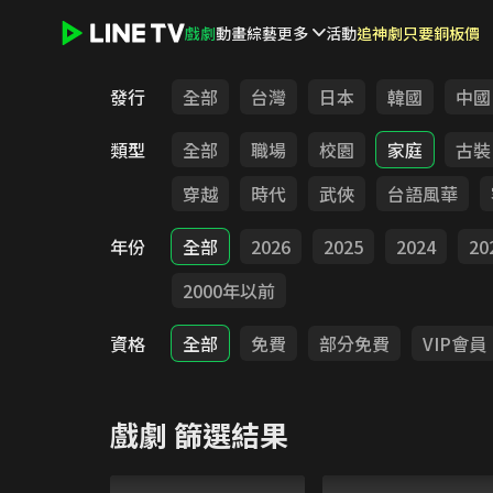
戲劇
動畫
綜藝
更多
活動
追神劇只要銅板價
LINE TV - 戲劇
發行
全部
台灣
日本
韓國
中國
類型
全部
職場
校園
家庭
古裝
穿越
時代
武俠
台語風華
年份
全部
2026
2025
2024
20
2000年以前
資格
全部
免費
部分免費
VIP會員
戲劇
篩選結果