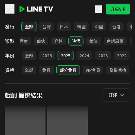
升級VIP
LINE TV - 戲劇
發行
全部
台灣
日本
韓國
中國
香港
泰
類型
驚悚
療癒
仙俠
穿越
時代
武俠
台語風華
年份
全部
2026
2025
2024
2023
2022
資格
全部
免費
部分免費
VIP會員
全集兌換
戲劇
篩選結果
好評