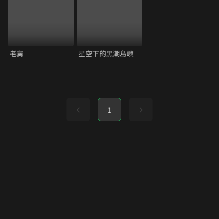
老舅
星空下的黑潮島嶼
1