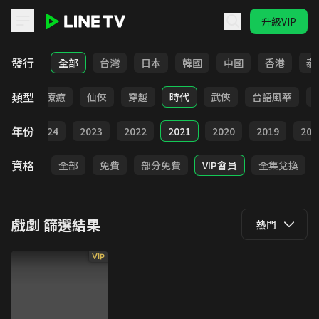
升級VIP
LINE TV - 戲劇
發行
全部
台灣
日本
韓國
中國
香港
泰
類型
驚悚
療癒
仙俠
穿越
時代
武俠
台語風華
年份
025
2024
2023
2022
2021
2020
2019
201
資格
全部
免費
部分免費
VIP會員
全集兌換
戲劇
篩選結果
熱門
VIP