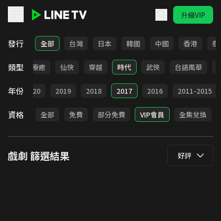
升級VIP
LINE TV - 戲劇
發行
全部
台灣
日本
韓國
中國
香港
泰
類型
驚悚
療癒
仙俠
穿越
時代
武俠
台語風華
年份
021
2020
2019
2018
2017
2016
2011-2015
資格
全部
免費
部分免費
VIP會員
全集兌換
戲劇
篩選結果
好評