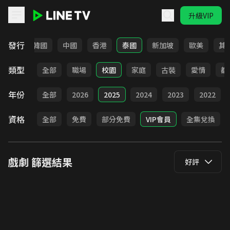
升級VIP
LINE TV - 戲劇
發行
日本
韓國
中國
香港
泰國
新加坡
歐美
其
類型
全部
職場
校園
家庭
古裝
愛情
都
年份
全部
2026
2025
2024
2023
2022
資格
全部
免費
部分免費
VIP會員
全集兌換
戲劇
篩選結果
好評