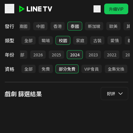
升級VIP
LINE TV - 戲劇
發行
日本
韓國
中國
香港
泰國
新加坡
歐美
其
類型
全部
職場
校園
家庭
古裝
愛情
都
年份
全部
2026
2025
2024
2023
2022
202
資格
全部
免費
部分免費
VIP會員
全集兌換
戲劇
篩選結果
好評