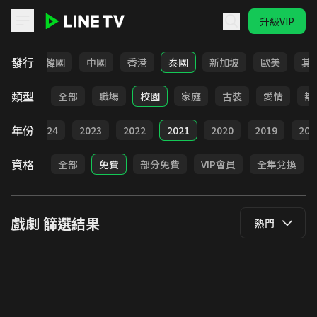
升級VIP
LINE TV - 戲劇
發行
日本
韓國
中國
香港
泰國
新加坡
歐美
其
類型
全部
職場
校園
家庭
古裝
愛情
都
年份
025
2024
2023
2022
2021
2020
2019
201
資格
全部
免費
部分免費
VIP會員
全集兌換
戲劇
篩選結果
熱門