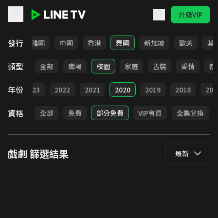
升級VIP
LINE TV - 戲劇
發行
日本
韓國
中國
香港
泰國
新加坡
歐美
其
類型
全部
職場
校園
家庭
古裝
愛情
都
年份
024
2023
2022
2021
2020
2019
2018
201
資格
全部
免費
部分免費
VIP會員
全集兌換
戲劇
篩選結果
最新