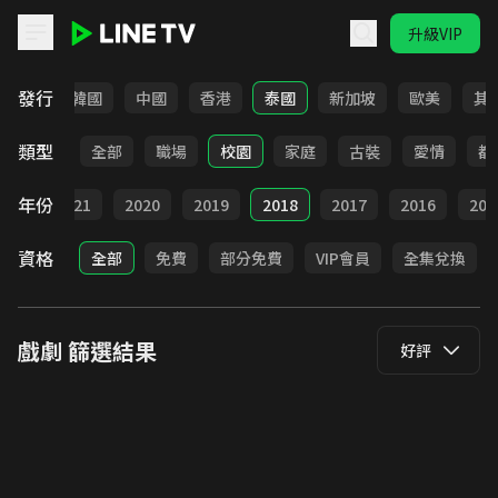
升級VIP
LINE TV - 戲劇
發行
日本
韓國
中國
香港
泰國
新加坡
歐美
其
類型
全部
職場
校園
家庭
古裝
愛情
都
年份
022
2021
2020
2019
2018
2017
2016
201
資格
全部
免費
部分免費
VIP會員
全集兌換
戲劇
篩選結果
好評