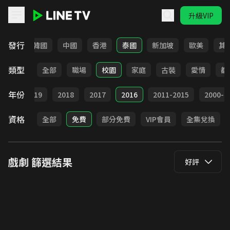
升級VIP
LINE TV - 戲劇
發行
日本
韓國
中國
香港
泰國
新加坡
歐美
其
類型
全部
職場
校園
家庭
古裝
愛情
都
年份
020
2019
2018
2017
2016
2011-2015
2000-2
資格
全部
免費
部分免費
VIP會員
全集兌換
戲劇
篩選結果
好評