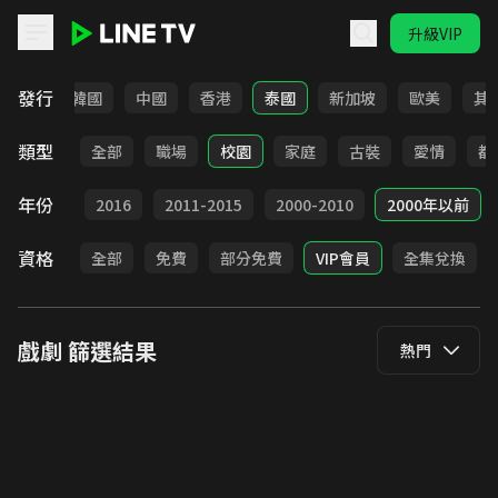
升級VIP
LINE TV - 戲劇
發行
日本
韓國
中國
香港
泰國
新加坡
歐美
其
類型
全部
職場
校園
家庭
古裝
愛情
都
年份
2017
2016
2011-2015
2000-2010
2000年以前
資格
全部
免費
部分免費
VIP會員
全集兌換
戲劇
篩選結果
熱門