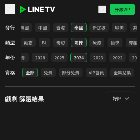
升級VIP
LINE TV - 戲劇
發行
日本
韓國
中國
香港
泰國
新加坡
歐美
其
類型
喜劇
勵志
BL
奇幻
驚悚
療癒
仙俠
穿越
年份
全部
2026
2025
2024
2023
2022
202
資格
全部
免費
部分免費
VIP會員
全集兌換
戲劇
篩選結果
好評