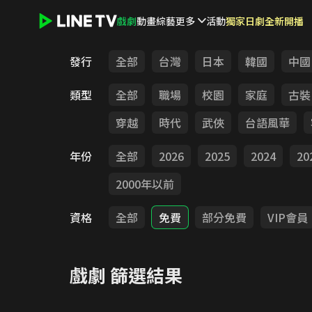
戲劇
動畫
綜藝
更多
活動
獨家日劇全新開播
LINE TV - 戲劇
發行
全部
台灣
日本
韓國
中國
類型
全部
職場
校園
家庭
古裝
穿越
時代
武俠
台語風華
年份
全部
2026
2025
2024
20
2000年以前
資格
全部
免費
部分免費
VIP會員
戲劇
篩選結果