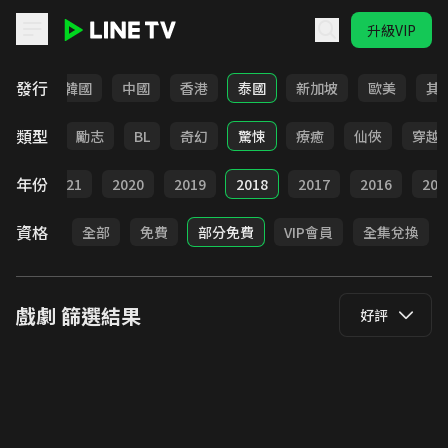
升級VIP
LINE TV - 戲劇
發行
日本
韓國
中國
香港
泰國
新加坡
歐美
其
類型
喜劇
勵志
BL
奇幻
驚悚
療癒
仙俠
穿越
年份
022
2021
2020
2019
2018
2017
2016
201
資格
全部
免費
部分免費
VIP會員
全集兌換
戲劇
篩選結果
好評