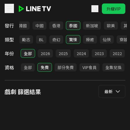
升級VIP
LINE TV - 戲劇
發行
日本
韓國
中國
香港
泰國
新加坡
歐美
其
類型
喜劇
勵志
BL
奇幻
驚悚
療癒
仙俠
穿越
年份
全部
2026
2025
2024
2023
2022
資格
全部
免費
部分免費
VIP會員
全集兌換
戲劇
篩選結果
最新