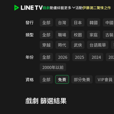
戲劇
動畫
綜藝
更多
活動
伊藤潤二驚悚之作
LINE TV - 戲劇
發行
全部
台灣
日本
韓國
中國
類型
全部
職場
校園
家庭
古裝
穿越
時代
武俠
台語風華
年份
全部
2026
2025
2024
20
2000年以前
資格
全部
免費
部分免費
VIP會員
戲劇
篩選結果