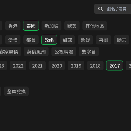
香港
泰國
新加坡
歐美
其他地區
愛情
都會
改編
甜寵
懸疑
喜劇
勵志
客家風情
英倫風潮
公視精選
雙字幕
23
2022
2021
2020
2019
2018
2017
全集兌換