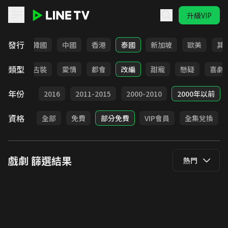
升級VIP
LINE TV - 戲劇
發行
日本
韓國
中國
香港
泰國
新加坡
歐美
其
類型
家庭
古裝
愛情
都會
改編
甜寵
懸疑
喜劇
年份
2017
2016
2011-2015
2000-2010
2000年以前
資格
全部
免費
部分免費
VIP會員
全集兌換
戲劇
篩選結果
熱門