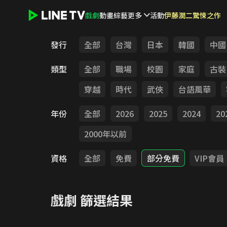
戲劇
動畫
綜藝
更多
活動
伊藤潤二驚悚之作
LINE TV - 戲劇
發行
全部
台灣
日本
韓國
中國
類型
全部
職場
校園
家庭
古裝
穿越
時代
武俠
台語風華
年份
全部
2026
2025
2024
20
2000年以前
資格
全部
免費
部分免費
VIP會員
戲劇
篩選結果