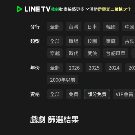
戲劇
動畫
綜藝
更多
活動
伊藤潤二驚悚之作
LINE TV - 戲劇
發行
全部
台灣
日本
韓國
中國
類型
全部
職場
校園
家庭
古裝
穿越
時代
武俠
台語風華
年份
全部
2026
2025
2024
20
2000年以前
資格
全部
免費
部分免費
VIP會員
戲劇
篩選結果