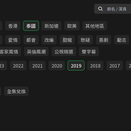
香港
泰國
新加坡
歐美
其他地區
愛情
都會
改編
甜寵
懸疑
喜劇
勵志
客家風情
英倫風潮
公視精選
雙字幕
23
2022
2021
2020
2019
2018
2017
全集兌換