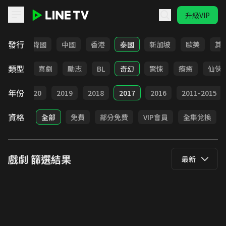
升級VIP
LINE TV - 戲劇
發行
日本
韓國
中國
香港
泰國
新加坡
歐美
其
類型
懸疑
喜劇
勵志
BL
奇幻
驚悚
療癒
仙俠
年份
021
2020
2019
2018
2017
2016
2011-2015
資格
全部
免費
部分免費
VIP會員
全集兌換
戲劇
篩選結果
最新