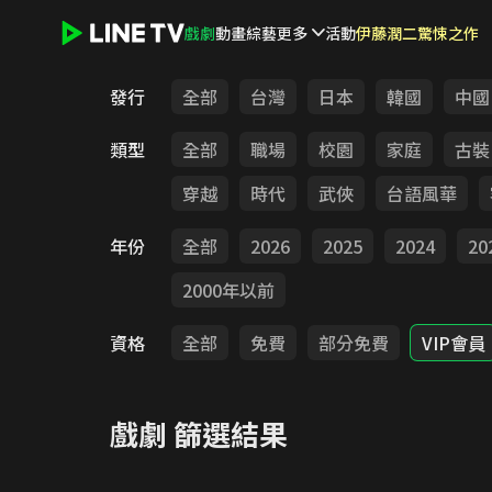
戲劇
動畫
綜藝
更多
活動
伊藤潤二驚悚之作
LINE TV - 戲劇
發行
全部
台灣
日本
韓國
中國
類型
全部
職場
校園
家庭
古裝
穿越
時代
武俠
台語風華
年份
全部
2026
2025
2024
20
2000年以前
資格
全部
免費
部分免費
VIP會員
戲劇
篩選結果