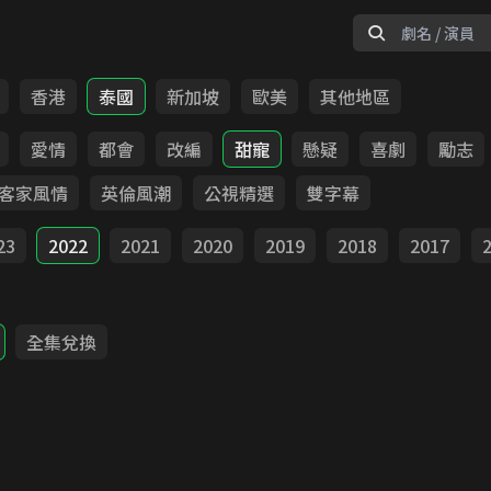
香港
泰國
新加坡
歐美
其他地區
愛情
都會
改編
甜寵
懸疑
喜劇
勵志
客家風情
英倫風潮
公視精選
雙字幕
23
2022
2021
2020
2019
2018
2017
全集兌換