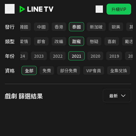
升級VIP
LINE TV - 戲劇
發行
日本
韓國
中國
香港
泰國
新加坡
歐美
其
類型
古裝
愛情
都會
改編
甜寵
懸疑
喜劇
勵志
年份
025
2024
2023
2022
2021
2020
2019
201
資格
全部
免費
部分免費
VIP會員
全集兌換
戲劇
篩選結果
最新