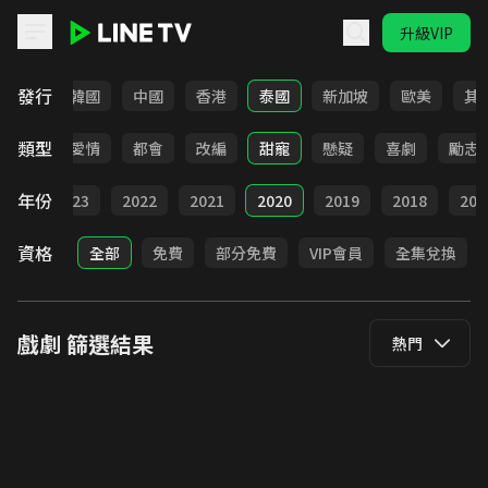
升級VIP
LINE TV - 戲劇
發行
日本
韓國
中國
香港
泰國
新加坡
歐美
其
類型
古裝
愛情
都會
改編
甜寵
懸疑
喜劇
勵志
年份
024
2023
2022
2021
2020
2019
2018
201
資格
全部
免費
部分免費
VIP會員
全集兌換
戲劇
篩選結果
熱門