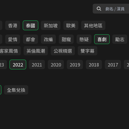
香港
泰國
新加坡
歐美
其他地區
愛情
都會
改編
甜寵
懸疑
喜劇
勵志
客家風情
英倫風潮
公視精選
雙字幕
23
2022
2021
2020
2019
2018
2017
全集兌換