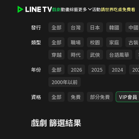
戲劇
動畫
綜藝
更多
活動
請世界吃桌免費看
LINE TV - 戲劇
發行
全部
台灣
日本
韓國
中國
類型
全部
職場
校園
家庭
古裝
穿越
時代
武俠
台語風華
年份
全部
2026
2025
2024
20
2000年以前
資格
全部
免費
部分免費
VIP會員
戲劇
篩選結果