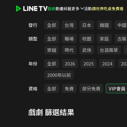
戲劇
動畫
綜藝
更多
活動
請世界吃桌免費看
LINE TV - 戲劇
發行
全部
台灣
日本
韓國
中國
類型
全部
職場
校園
家庭
古裝
穿越
時代
武俠
台語風華
年份
全部
2026
2025
2024
20
2000年以前
資格
全部
免費
部分免費
VIP會員
戲劇
篩選結果