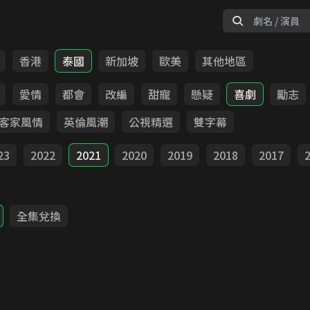
香港
泰國
新加坡
歐美
其他地區
愛情
都會
改編
甜寵
懸疑
喜劇
勵志
客家風情
英倫風潮
公視精選
雙字幕
23
2022
2021
2020
2019
2018
2017
全集兌換