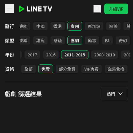
升級VIP
LINE TV - 戲劇
發行
日本
韓國
中國
香港
泰國
新加坡
歐美
其
類型
都會
改編
甜寵
懸疑
喜劇
勵志
BL
奇幻
年份
9
2018
2017
2016
2011-2015
2000-2010
20
資格
全部
免費
部分免費
VIP會員
全集兌換
戲劇
篩選結果
熱門