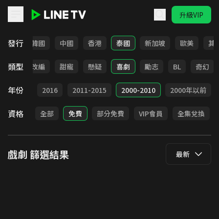
升級VIP
LINE TV - 戲劇
發行
日本
韓國
中國
香港
泰國
新加坡
歐美
其
類型
都會
改編
甜寵
懸疑
喜劇
勵志
BL
奇幻
年份
2017
2016
2011-2015
2000-2010
2000年以前
資格
全部
免費
部分免費
VIP會員
全集兌換
戲劇
篩選結果
最新