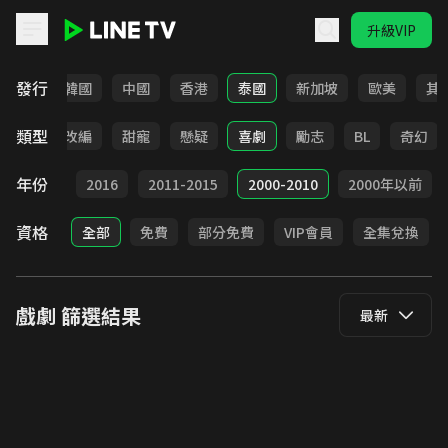
升級VIP
LINE TV - 戲劇
發行
日本
韓國
中國
香港
泰國
新加坡
歐美
其
類型
都會
改編
甜寵
懸疑
喜劇
勵志
BL
奇幻
年份
2017
2016
2011-2015
2000-2010
2000年以前
資格
全部
免費
部分免費
VIP會員
全集兌換
戲劇
篩選結果
最新