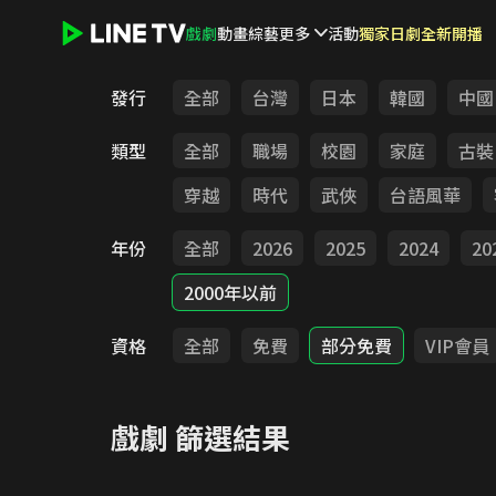
戲劇
動畫
綜藝
更多
活動
獨家日劇全新開播
LINE TV - 戲劇
發行
全部
台灣
日本
韓國
中國
類型
全部
職場
校園
家庭
古裝
穿越
時代
武俠
台語風華
年份
全部
2026
2025
2024
20
2000年以前
資格
全部
免費
部分免費
VIP會員
戲劇
篩選結果