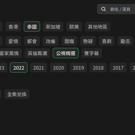
香港
泰國
新加坡
歐美
其他地區
愛情
都會
改編
甜寵
懸疑
喜劇
勵志
客家風情
英倫風潮
公視精選
雙字幕
23
2022
2021
2020
2019
2018
2017
全集兌換