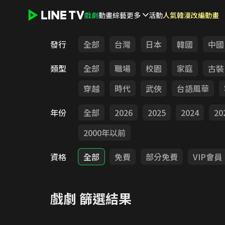
戲劇
動畫
綜藝
更多
活動
人氣韓漫改編動畫
LINE TV - 戲劇
發行
全部
台灣
日本
韓國
中國
類型
全部
職場
校園
家庭
古裝
穿越
時代
武俠
台語風華
年份
全部
2026
2025
2024
20
2000年以前
資格
全部
免費
部分免費
VIP會員
戲劇
篩選結果