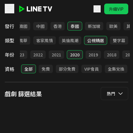
升級VIP
LINE TV - 戲劇
發行
日本
韓國
中國
香港
泰國
新加坡
歐美
其
類型
俠
台語風華
客家風情
英倫風潮
公視精選
雙字幕
年份
024
2023
2022
2021
2020
2019
2018
201
資格
全部
免費
部分免費
VIP會員
全集兌換
戲劇
篩選結果
熱門