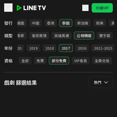
升級VIP
LINE TV - 戲劇
發行
日本
韓國
中國
香港
泰國
新加坡
歐美
其
類型
俠
台語風華
客家風情
英倫風潮
公視精選
雙字幕
年份
021
2020
2019
2018
2017
2016
2011-2015
資格
全部
免費
部分免費
VIP會員
全集兌換
戲劇
篩選結果
熱門