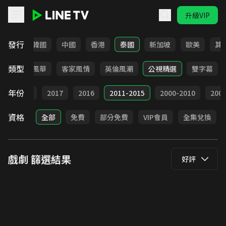
升級VIP
LINE TV - 戲劇
發行
日本
韓國
中國
香港
泰國
新加坡
歐美
其
類型
俠
台語風華
客家風情
英倫風潮
公視精選
雙字幕
年份
9
2018
2017
2016
2011-2015
2000-2010
20
資格
全部
免費
部分免費
VIP會員
全集兌換
戲劇
篩選結果
好評