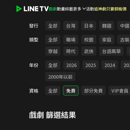
戲劇
動畫
綜藝
更多
活動
追神劇只要銅板價
LINE TV - 戲劇
發行
全部
台灣
日本
韓國
中國
類型
全部
職場
校園
家庭
古裝
穿越
時代
武俠
台語風華
年份
全部
2026
2025
2024
20
2000年以前
資格
全部
免費
部分免費
VIP會員
戲劇
篩選結果