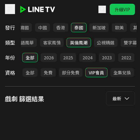
升級VIP
LINE TV - 戲劇
發行
日本
韓國
中國
香港
泰國
新加坡
歐美
其
類型
武俠
台語風華
客家風情
英倫風潮
公視精選
雙字幕
年份
全部
2026
2025
2024
2023
2022
資格
全部
免費
部分免費
VIP會員
全集兌換
戲劇
篩選結果
最新