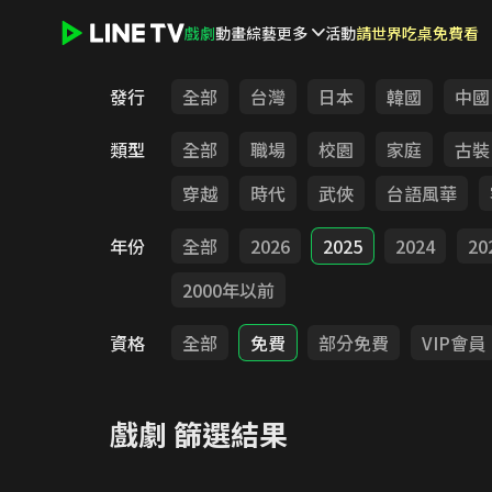
戲劇
動畫
綜藝
更多
活動
請世界吃桌免費看
LINE TV - 戲劇
發行
全部
台灣
日本
韓國
中國
類型
全部
職場
校園
家庭
古裝
穿越
時代
武俠
台語風華
年份
全部
2026
2025
2024
20
2000年以前
資格
全部
免費
部分免費
VIP會員
戲劇
篩選結果