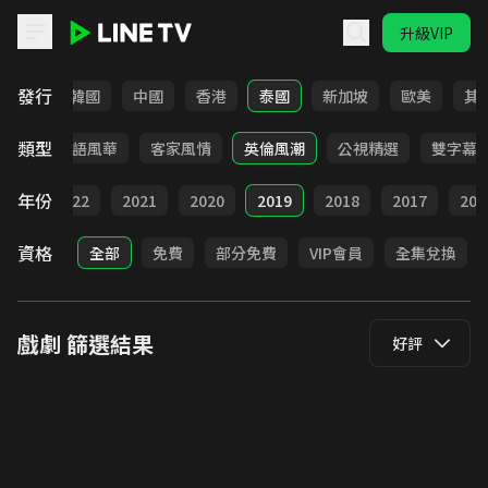
升級VIP
LINE TV - 戲劇
發行
日本
韓國
中國
香港
泰國
新加坡
歐美
其
類型
武俠
台語風華
客家風情
英倫風潮
公視精選
雙字幕
年份
023
2022
2021
2020
2019
2018
2017
201
資格
全部
免費
部分免費
VIP會員
全集兌換
戲劇
篩選結果
好評