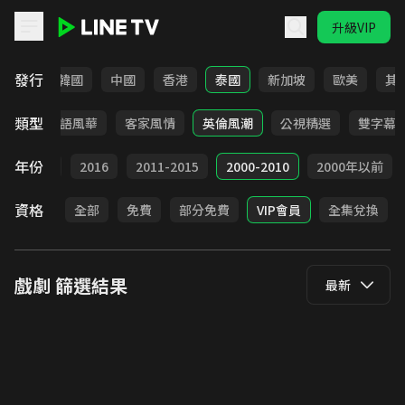
升級VIP
LINE TV - 戲劇
發行
日本
韓國
中國
香港
泰國
新加坡
歐美
其
類型
武俠
台語風華
客家風情
英倫風潮
公視精選
雙字幕
年份
2017
2016
2011-2015
2000-2010
2000年以前
資格
全部
免費
部分免費
VIP會員
全集兌換
戲劇
篩選結果
最新