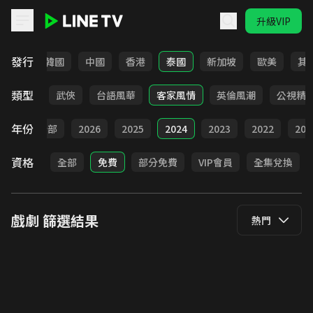
升級VIP
LINE TV - 戲劇
發行
日本
韓國
中國
香港
泰國
新加坡
歐美
其
類型
時代
武俠
台語風華
客家風情
英倫風潮
公視精
年份
全部
2026
2025
2024
2023
2022
202
資格
全部
免費
部分免費
VIP會員
全集兌換
戲劇
篩選結果
熱門