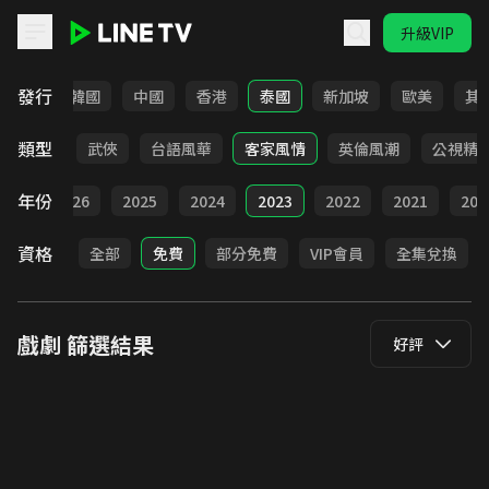
升級VIP
LINE TV - 戲劇
發行
日本
韓國
中國
香港
泰國
新加坡
歐美
其
類型
時代
武俠
台語風華
客家風情
英倫風潮
公視精
年份
全部
2026
2025
2024
2023
2022
2021
202
資格
全部
免費
部分免費
VIP會員
全集兌換
戲劇
篩選結果
好評