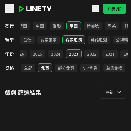
升級VIP
LINE TV - 戲劇
發行
日本
韓國
中國
香港
泰國
新加坡
歐美
其
類型
時代
武俠
台語風華
客家風情
英倫風潮
公視精
年份
全部
2026
2025
2024
2023
2022
2021
202
資格
全部
免費
部分免費
VIP會員
全集兌換
戲劇
篩選結果
最新