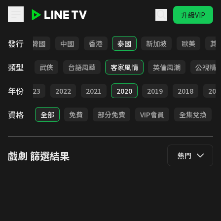
升級VIP
LINE TV - 戲劇
發行
日本
韓國
中國
香港
泰國
新加坡
歐美
其
類型
時代
武俠
台語風華
客家風情
英倫風潮
公視精
年份
024
2023
2022
2021
2020
2019
2018
201
資格
全部
免費
部分免費
VIP會員
全集兌換
戲劇
篩選結果
熱門