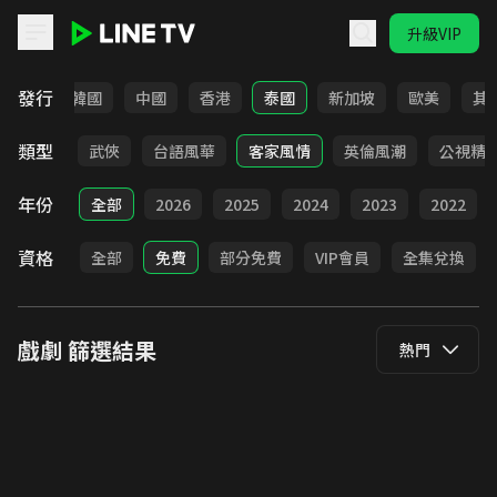
升級VIP
LINE TV - 戲劇
發行
日本
韓國
中國
香港
泰國
新加坡
歐美
其
類型
時代
武俠
台語風華
客家風情
英倫風潮
公視精
年份
全部
2026
2025
2024
2023
2022
資格
全部
免費
部分免費
VIP會員
全集兌換
戲劇
篩選結果
熱門