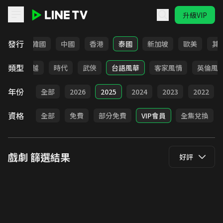
升級VIP
LINE TV - 戲劇
發行
日本
韓國
中國
香港
泰國
新加坡
歐美
其
類型
仙俠
穿越
時代
武俠
台語風華
客家風情
英倫風
年份
全部
2026
2025
2024
2023
2022
資格
全部
免費
部分免費
VIP會員
全集兌換
戲劇
篩選結果
好評