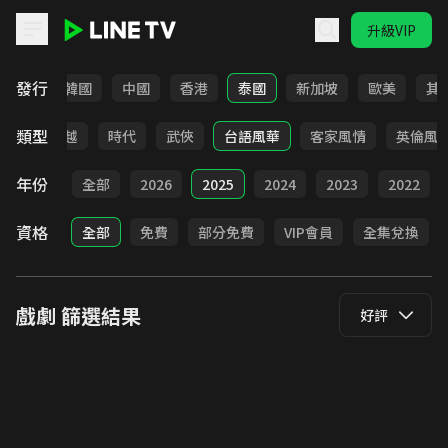
升級VIP
LINE TV - 戲劇
發行
日本
韓國
中國
香港
泰國
新加坡
歐美
其
類型
仙俠
穿越
時代
武俠
台語風華
客家風情
英倫風
年份
全部
2026
2025
2024
2023
2022
資格
全部
免費
部分免費
VIP會員
全集兌換
戲劇
篩選結果
好評