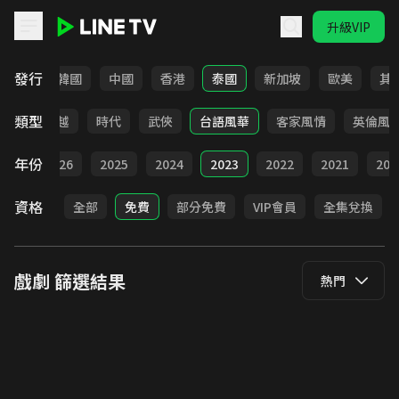
升級VIP
LINE TV - 戲劇
發行
日本
韓國
中國
香港
泰國
新加坡
歐美
其
類型
仙俠
穿越
時代
武俠
台語風華
客家風情
英倫風
年份
全部
2026
2025
2024
2023
2022
2021
202
資格
全部
免費
部分免費
VIP會員
全集兌換
戲劇
篩選結果
熱門