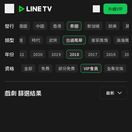
升級VIP
LINE TV - 戲劇
發行
日本
韓國
中國
香港
泰國
新加坡
歐美
其
類型
仙俠
穿越
時代
武俠
台語風華
客家風情
英倫風
年份
022
2021
2020
2019
2018
2017
2016
201
資格
全部
免費
部分免費
VIP會員
全集兌換
戲劇
篩選結果
最新