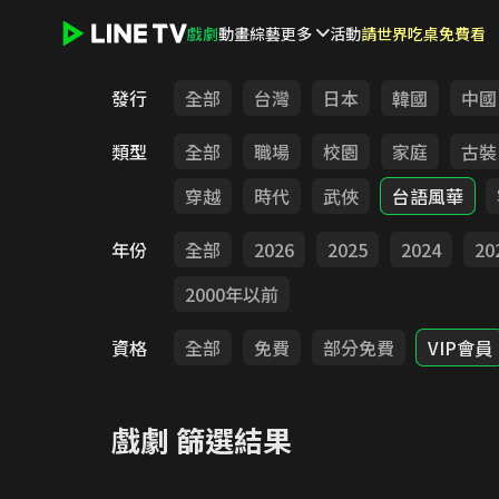
戲劇
動畫
綜藝
更多
活動
請世界吃桌免費看
LINE TV - 戲劇
發行
全部
台灣
日本
韓國
中國
類型
全部
職場
校園
家庭
古裝
穿越
時代
武俠
台語風華
年份
全部
2026
2025
2024
20
2000年以前
資格
全部
免費
部分免費
VIP會員
戲劇
篩選結果