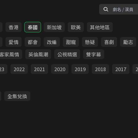
香港
泰國
新加坡
歐美
其他地區
愛情
都會
改編
甜寵
懸疑
喜劇
勵志
客家風情
英倫風潮
公視精選
雙字幕
23
2022
2021
2020
2019
2018
2017
全集兌換