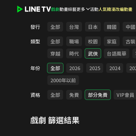
戲劇
動畫
綜藝
更多
活動
人氣韓漫改編動畫
LINE TV - 戲劇
發行
全部
台灣
日本
韓國
中國
類型
全部
職場
校園
家庭
古裝
穿越
時代
武俠
台語風華
年份
全部
2026
2025
2024
20
2000年以前
資格
全部
免費
部分免費
VIP會員
戲劇
篩選結果